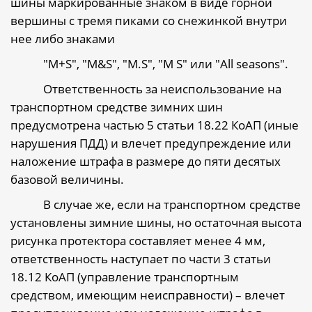
шины маркированные знаком в виде горной
вершины с тремя пиками со снежинкой внутри
нее либо знаками
"
М
+S", "M&S", "M.S", "M S"
или
"All seasons".
Ответственность за неиспользование на
транспортном средстве зимних шин
предусмотрена частью 5 статьи 18.22 КоАП (иные
нарушения ПДД) и влечет предупреждение или
наложение штрафа в размере до пяти десятых
базовой величины.
В случае же, если на транспортном средстве
установлены зимние шины, но остаточная высота
рисунка протектора составляет менее 4 мм,
ответственность наступает по части 3 статьи
18.12 КоАП
(управление транспортным
средством, имеющим неисправности) – влечет