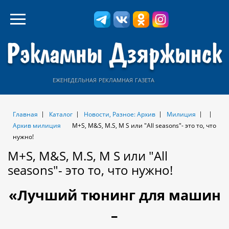
еженедельная рекламная газета
Главная
Каталог
Новости, Разное: Архив
Милиция
Архив милиция
М+S, M&S, M.S, M S или "All seasons"- это то, что
нужно!
М+S, M&S, M.S, M S или "All
seasons"- это то, что нужно!
«Лучший тюнинг для машин
–