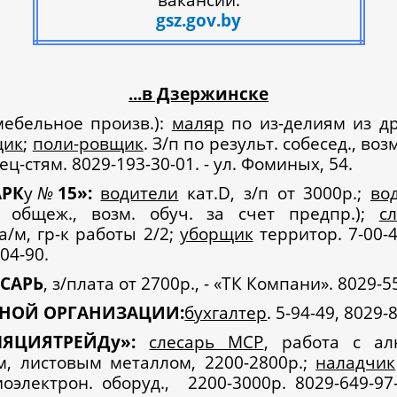
gsz.gov.by
...в Дзержинске
мебельное произв.):
маляр
по из-делиям из д
щик
;
поли-ровщик
. З/п по результ. собесед., воз
ец-стям. 8029-193-30-01. - ул. Фоминых, 54.
АРК
у
№
15»:
водители
кат.D, з/п от 3000р.;
во
. общеж., возм. обуч. за счет предпр.);
с
а/м, гр-к работы 2/2;
уборщик
территор. 7-00-4
04-90.
САРЬ
, з/плата от 2700р., - «ТК Компани». 8029-5
НОЙ ОРГАНИЗАЦИИ:
бухгалтер
. 5-94-49, 8029-
ЛЯЦИЯТРЕЙДу»:
слесарь МСР
, работа с ал
, листовым металлом, 2200-2800р.;
наладчик
иоэлектрон. оборуд., 2200-3000р. 8029-649-97-