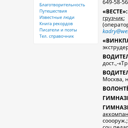
649-58-56
Благотворительность
«
ВЕСТЕ»:
Путешествия
грузчик
Известные люди
Книга рекордов
(операт
Писатели и поэты
kadry
@
we
Тел. справочник
«
ВИНКП
экструде
В
ОДИТЕ
дост.,-«Т
В
ОДИТЕ
Москва, н
В
ОЛОНТ
Г
ИМНА
Г
ИМН
аккомпа
соооруж
соц.педа