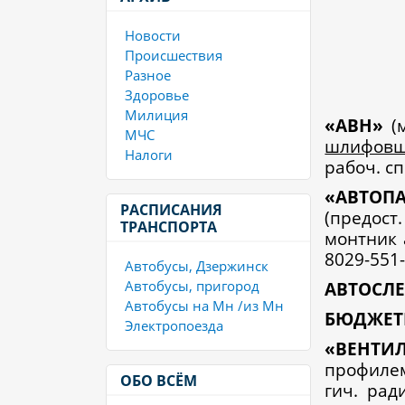
Новости
Происшествия
Разное
Здоровье
Милиция
«
АВН»
(
МЧС
шлифов
Налоги
рабоч. сп
«
АВТОП
РАСПИСАНИЯ
(предост
ТРАНСПОРТА
монтник 
8029-551-
Автобусы, Дзержинск
Автобусы, пригород
А
ВТОСЛЕ
Автобусы на Мн /из Мн
Б
ЮДЖЕТ
Электропоезда
«
ВЕНТИ
профилем
ОБО ВСЁМ
гич. рад