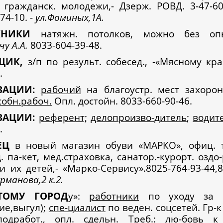
 гражданск. молодежи,- Дзерж. РОВД. 3-47-60,
74-10. -
ул.Фоминых,1А.
ЖНИКИ
натяжн. потолков, можно без оп
у А.А.
8033-604-39-48.
ЩИК,
з/п по результ. собесед., -«Мясному кра
.
ЗАЦИИ:
рабочий
на благоустр. мест захорон
собн.рабоч.
Опл. достойн. 8033-660-90-46.
ЗАЦИИ:
референт;
делопроизво-дитель
;
водит
.
ВЕЦ
в новый магазин обуви «МАРКО», офиц. т
. па-кет, мед.страховка, санатор.-курорт. оздо
 и их детей,- «Марко-Сервису».8025-764-93-44,8
рманова,2 к.2.
ТОМУ ГОРОД
у»:
работники
по уходу за с
ие,выгул);
спе-циалист
по веден. соцсетей. Гр-к
одработ., опл. сдельн. Треб.: лю-бовь к 