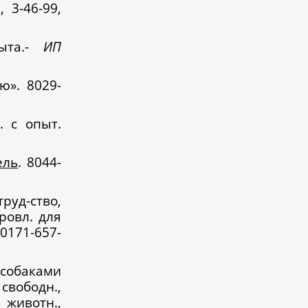
 3-46-99,
ыта.-
ИП
ю». 8029-
. с опыт.
ель
. 8044-
руд-ство,
-ровл. для
0171-657-
обаками
 свободн.,
животн.,