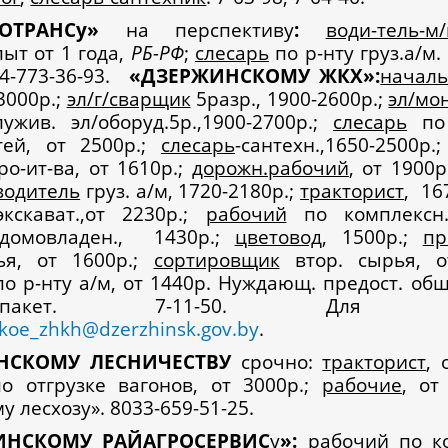
КОТРАНСу»
на перспективу
:
води-тель-м
пыт от 1 года,
РБ-РФ
;
слесарь
по р-нту груз.а/м.
44-773-36-93.
«
ДЗЕРЖИНСКОМУ ЖКХ»:
начал
3000р.;
эл/г/сварщик
5разр., 1900-2600р.;
эл/мо
лужив. эл/оборуд.5р.,1900-2700р.;
слесарь
по 
тей, от 2500р.;
слесарь
-сантехн.,1650-2500р.
ро-ит-ва, от 1610р.;
дорожн.рабочий
, от 1900р
водитель
груз. а/м, 1720-2180р.;
тракторист
, 16
кскават.,от 2230р.;
рабочий
по комплексн.
 домовладен., 1430р.;
цветовод
, 1500р.;
пр
ья, от 1600р.;
сортировщик
втор. сырья, от
о р-нту а/м, от 1440р. Нуждающ. предост. об
соц.пакет. 7-11-50. Для р
skoe_zhkh@dzerzhinsk.gov.by
.
НСКОМУ ЛЕСНИЧЕСТВУ
срочно:
тракторист
, 
 отгрузке вагонов, от 3000р.;
рабочие
, от
 лесхозу». 8033-659-51-25.
ИНСКОМУ РАЙАГРОСЕРВИС
у
»:
рабочий
по ко