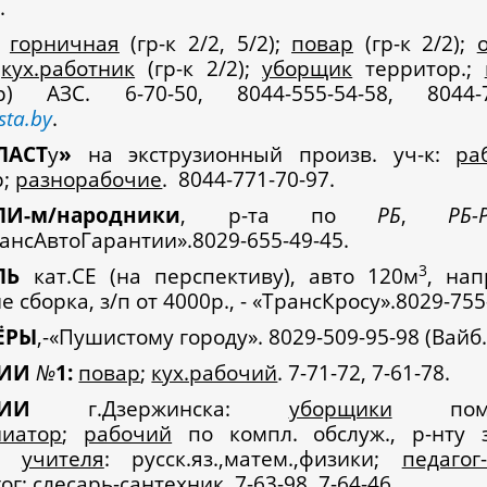
.
горничная
(гр-к 2/2, 5/2);
повар
(гр-к 2/2);
;
кух.работник
(гр-к 2/2);
уборщик
территор.;
ор) АЗС. 6-70-50, 8044-555-54-58, 8044-77
sta
.
by
.
ЛАСТ
у
»
на экструзионный произв. уч-к:
ра
р;
разнорабочие
. 8044-771-70-97.
ЛИ-м/народники
, р-та по
РБ
,
РБ-
рансАвтоГарантии».8029-655-49-45.
3
ЛЬ
кат.СЕ (на перспективу), авто 120м
, нап
е сборка, з/п от 4000р., - «ТрансКросу».8029-755
ЁРЫ
,-«Пушистому городу». 8029-509-95-98 (Вайб.
ЗИИ
№
1:
повар
;
кух.рабочий
. 7-71-72, 7-61-78.
АЗИИ
г.Дзержинска:
уборщики
поме-
ниатор
;
рабочий
по компл. обслуж., р-нту 
.;
учителя
: русск.яз.,матем.,физики;
педагог
гог
;
слесарь-сантехник
. 7-63-98, 7-64-46.