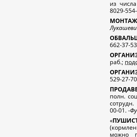
из числа
8029-554-
М
ОНТА
Лукашевич
О
БВАЛЬ
662-37-53
О
РГАНИ
раб.;
под
О
РГАНИ
529-27-70
П
РОДА
полн. соц
сотрудн.
00-01. -
Фу
«
П
УШИС
(кормлен
можно п