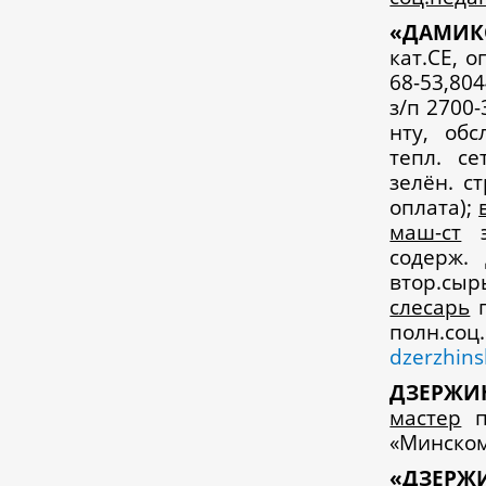
«
ДАМИ
кат.СЕ, о
68-53,80
з/п 2700-
нту, обс
тепл. се
зелён. ст
оплата);
маш-ст
э
содерж.
втор.сыр
слесарь
п
полн.
dzerzhin
Д
ЗЕРЖИ
мастер
по
«Минскому
«
ДЗЕРЖ