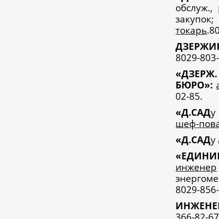
обслуж.,
закупо
токарь
.8
Д
ЗЕРЖИ
8029-803-
«
ДЗЕРЖ
БЮРО»:
02-85.
«
Д.САД
шеф-пов
«
Д.САД
у
«
ЕДИНИ
инженер
энергоме
8029-856-
И
НЖЕНЕ
366-82-67