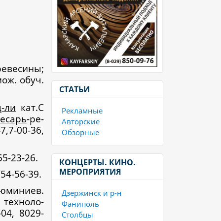
ревесины;
мож. обуч.
СТАТЬИ
д-ли
кат.С
Рекламные
лесарь
-ре-
Авторские
7,7-00-36,
Обзорные
55-23-26.
КОНЦЕРТЫ. КИНО.
МЕРОПРИЯТИЯ
854-56-39.
юминиев.
Дзержинск и р-н
техноло-
Фаниполь
04, 8029-
Столбцы