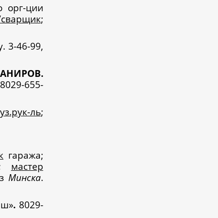
 орг-ции
г/сварщик
;
. 3-46-99,
АНИРОВ.
 8029-655-
уз.рук-ль
;
к
гаража;
.;
мастер
из
Минска
.
аш»
.
8029-