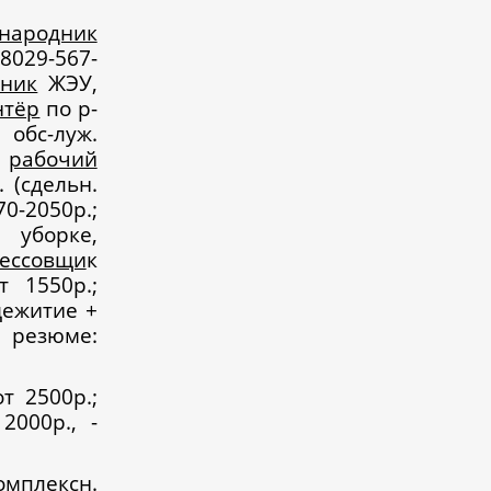
/народник
 8029-567-
ьник
ЖЭУ,
нтёр
по р-
обс-луж.
;
рабочий
. (сдельн.
70-2050р.;
 уборке,
ессовщи
к
 1550р.;
щежитие +
езюме:
от 2500р.;
 2000р., -
мплексн.