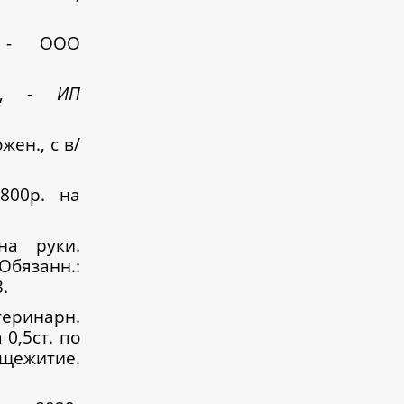
, - ООО
, -
ИП
жен., с в/
800р. на
на руки.
Обязанн.:
.
еринарн.
 0,5ст. по
бщежитие.