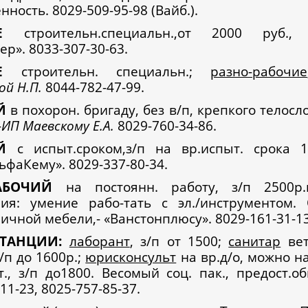
нность. 8029-509-95-98 (Вайб.).
Е
строительн.специальн.,от 2000 руб.
р». 8033-307-30-63.
Е
строительн. специальн.;
разно-рабочие
ой Н.П.
8044-782-47-99.
ИЙ
в похорон. бригаду, без в/п, крепкого телосло
-
ИП Маевскому Е.А.
8029-760-34-86.
Й
с испыт.сроком,з/п на вр.испыт. срока 1
ьфаКему». 8029-337-80-34.
АБОЧИЙ
на постоянн. работу, з/п 2500р.
ия: умение рабо-тать с эл./инструментом. 
личной мебели,- «Ванстонплюсу». 8029-161-31-13
СТАНЦИИ:
лаборант
, з/п от 1500;
санитар
вет
з/п до 1600р.;
юрисконсульт
на вр.д/о, можно на
т., з/п до1800. Весомый соц. пак., предост.о
11-23, 8025-757-85-37.