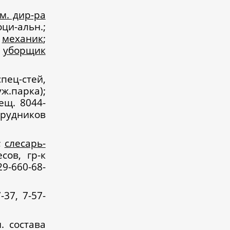
м. дир-ра
ци-альн.;
;
механик
;
,
уборщик
пец-стей,
.парка);
ещ. 8044-
удников
;
слесарь-
сов, гр-к
29-660-68-
37, 7-57-
. состава