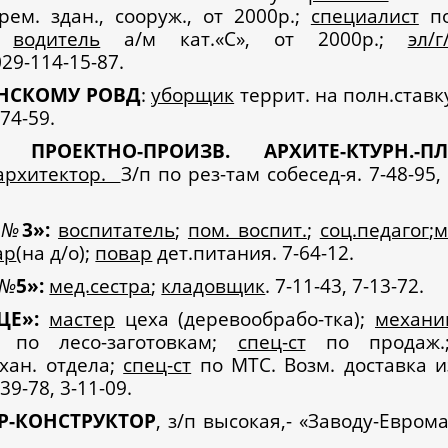
 рем. здан., сооруж., от 2000р.;
специалист
по
к;
водитель
а/м кат.«С», от 2000р.;
эл/
029-114-15-87.
НСКОМУ
РОВД
:
уборщик
террит. на полн.ставку
74-59.
. ПРОЕКТНО-ПРОИЗВ. АРХИТЕ-КТУРН.-ПЛ
архитектор.
З/п по рез-там собесед-я. 7-48-95,
у
№
3»:
воспитатель
;
пом. воспит.
;
соц.педагог
;
м
ар
(на д/о);
повар
дет.питания. 7-64-12.
№
5»:
мед.сестра
;
кладовщик
. 7-11-43, 7-13-72.
ЦЕ»:
мастер
цеха (деревообрабо-тка);
механи
по лесо-заготовкам;
спец-ст
по продаж
хан. отдела;
спец-ст
по МТС. Возм. доставка 
39-78, 3-11-09.
Р-КОНСТРУКТОР
, з/п высокая,- «Заводу-Евром
.