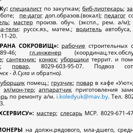
Ж
у
:
специалист
по закупкам;
биб-лиотекарь
;
за
аботе;
пе-дагог
доп.образов.(вокал);
педагог
со
ель;
мастер
произв. обуч. (экспл., рем. а/м)
а-тели
: русск.яз., матем.;
водитель
автобуса
11-20.
ТРАНА СОКРОВИЩ»:
рабочие
строительных с
9-89-46;
гл.инженер
(координац.тех.обслуж
е
;
сантехник
;
конюх
;
уборщики
террит. и пом
-60;
повар,
8029-603-95-07. Подвоз сотр
инск
-
д.Сула
и обратно
).
уборщик
помещ.;
грузчик
;
повар
в кафе «Уют»
;
эл/мон-тер
;
аппаратчик
приготовления заме
арь
по ремонту а/м.
i.koledyuk@mav.by
. Тел. 80
23.
СЕРВИСУ»:
мастер
;
слесарь
МСР. 8029-671-47-
ИОНЕРЫ
на должн.рядового, мла-дшего, средн