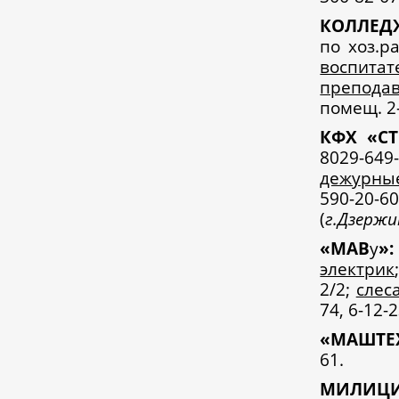
К
ОЛЛЕД
по хоз.р
воспитат
преподав
помещ. 2-
К
ФХ «С
8029-64
дежурны
590-20
(
г.Дзерж
«
МАВ
у
»:
электрик
2/2;
слес
74, 6-12-
«
МАШТЕХ
61.
М
ИЛИЦ