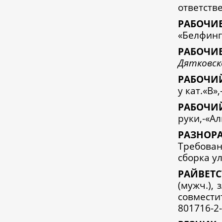
ответстве
Р
АБОЧИ
«Белфинге
Р
АБОЧИ
Дятковск
Р
АБОЧ
у кат.«В»,
Р
АБОЧИ
руки,-«Ал
Р
АЗНОР
Требован
сборка у
Р
АЙВЕТ
(мужч.), 
совмести
801716-2-