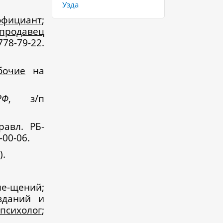
Узда
официант
;
продавец
8-79-22.
бочие
на
РФ
, з/п
равл. РБ-
-00-06.
).
щений;
зданий и
-психолог
;