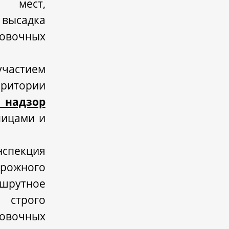
 мест,
высадка
новочных
участием
ритории
 надзор
лицами и
нспекция
орожного
шрутное
 строго
овочных