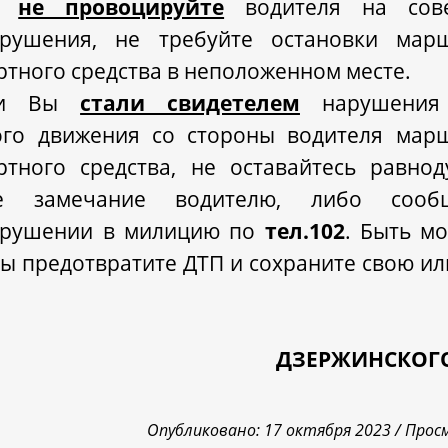
х,
не провоцируйте
водителя на сов
арушения, не требуйте остановки марш
ртного средства в неположенном месте.
ли Вы
стали свидетелем
нарушения 
го движения со стороны водителя мар
ртного средства, не оставайтесь равно
те замечание водителю, либо соо
арушении в милицию по
тел.102
. Быть мо
ы предотвратите ДТП и сохраните свою ил
ДЗЕРЖИНСКОГО
Опубликовано: 17 октября 2023 /
Прос