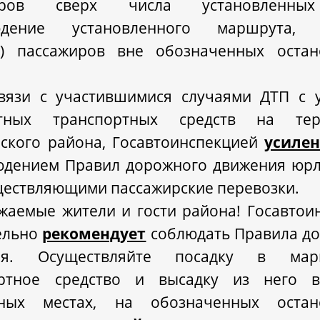
жиров сверх числа установленных
юдение установленного маршрута, 
а) пассажиров вне обозначенных оста
.
вязи с участившимися случаями ДТП с 
тных транспортных средств на тер
ского района, Госавтоинспекцией
усилен
юдением Правил дорожного движения юр
ществляющими пассажирские перевозки.
жаемые жители и гости района! Госавтои
ельно
рекомендует
соблюдать Правила д
ия. Осуществляйте посадку в мар
ортное средство и высадку из него в
нных местах, на обозначенных остан