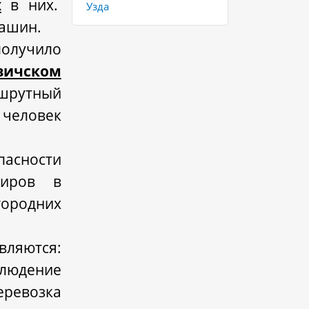
х
в них.
Узда
машин.
получило
вичском
шрутный
 человек
пасности
жиров в
городних
вляются:
людение
ревозка