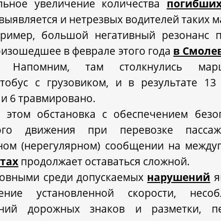
льное увеличение количества
погибши
выявляется и нетрезвых водителей таких 
ример, большой негативный резонанс 
оизошедшее в феврале этого года
в Смоле
. Напомним, там столкнулись мар
тобус с грузовиком, и в результате 13
 и 6 травмировано.
 этом обстановка с обеспечением безо
ого движения при перевозке пасса
ном (нерегулярном) сообщении на между
тах
продолжает оставаться сложной.
овными среди допускаемых
нарушений
я
ение установленной скорости, несоб
аний дорожных знаков и разметки, пе