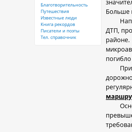
значите
Благотворительность
Больше 
Путешествия
Известные люди
Нап
Книга рекордов
ДТП, пр
Писатели и поэты
Тел. справочник
районе
микроав
погибло
При
дорожн
регуляр
маршру
Осн
превыш
требов