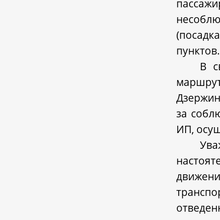
пасса
несобл
(посадк
пунктов
В с
маршру
Дзержин
за собл
ИП, осу
Ува
настоят
движен
трансп
отведе