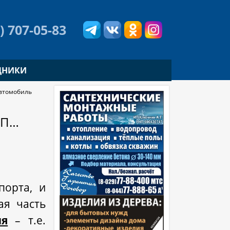
) 707-05-83
ДНИКИ
автомобиль
ИП…
порта, и
ая часть
ия
– т.е.