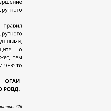
ершение
рутного
правил
шрутного
душными,
бщите о
жет, тем
и чью-то
ОГАИ
 РОВД.
мотров: 726