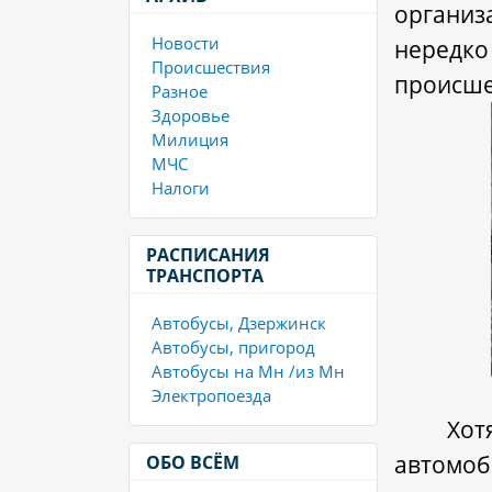
организ
Новости
нередк
Происшествия
происше
Разное
Здоровье
Милиция
МЧС
Налоги
РАСПИСАНИЯ
ТРАНСПОРТА
Автобусы, Дзержинск
Автобусы, пригород
Автобусы на Мн /из Мн
Электропоезда
Хот
автомо
ОБО ВСЁМ