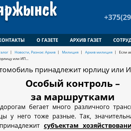
+375(29
КОНТАКТЫ
О ГАЗЕТЕ
АРХИВ ГАЗЕТ
СОТРУ
талог
Новости, Разное: Архив
Милиция
Архив милиция
Если 
юрлицу или ИП…
втомобиль принадлежит юрлицу или 
Особый контроль –
за маршрутками
дорогам бегает много различного транс
цы у него тоже разные. Так, значительн
принадлежит
субъектам хозяйствован