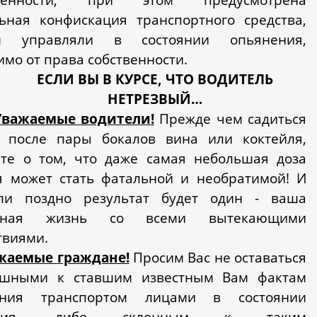
ьная конфискация транспортного средства,
м управляли в состоянии опьянения,
имо от права собственности.
ЕСЛИ ВЫ В КУРСЕ, ЧТО ВОДИТЕЛЬ
НЕТРЕЗВЫЙ…
Уважаемые водители!
Прежде чем садиться
ь после пары бокалов вина или коктейля,
те о том, что даже самая небольшая доза
я может стать фатальной и необратимой! И
ли поздно результат будет один - ваша
енная жизнь со всеми вытекающими
твиями.
жаемые граждане!
Просим Вас не оставаться
ушными к ставшим известным Вам фактам
ения транспортом лицами в состоянии
нения, либо склонным к таким