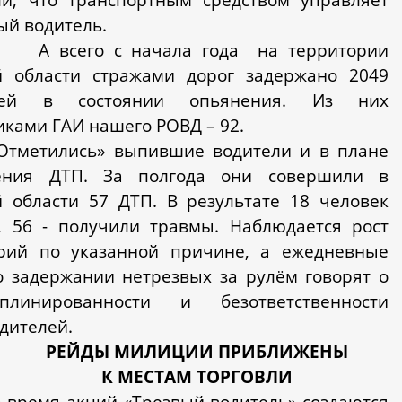
ый водитель.
А всего с начала года
на территории
й области стражами дорог задержано 2049
лей в состоянии опьянения. Из них
иками ГАИ нашего РОВД – 92.
метились» выпившие водители и в плане
ения ДТП. За полгода они совершили в
 области 57 ДТП. В результате 18 человек
, 56 - получили травмы. Наблюдается рост
арий по указанной причине, а ежедневные
о задержании нетрезвых за рулём говорят о
иплинированности и безответственности
одителей.
РЕЙДЫ МИЛИЦИИ ПРИБЛИЖЕНЫ
К МЕСТАМ ТОРГОВЛИ
время акций «Трезвый водитель» создаются