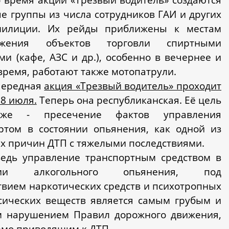
е группы из числа сотрудников ГАИ и других
милиции. Их рейды приближены к местам
ожения объектов торговли спиртными
ми (кафе, АЗС и др.), особенно в вечернее и
время, работают также мотопатрули.
ередная
акция «Трезвый водитель» проходит
28 июля.
Теперь она республиканская. Её цель
же - пресечение фактов управления
ртом в состоянии опьянения, как одной из
х причин ДТП с тяжелыми последствиями.
едь управление транспортным средством в
янии алкогольного опьянения, под
твием наркотических средств и психотропных
сических веществ является самым грубым и
м нарушением Правил дорожного движения,
мо приводящим к ДТП.