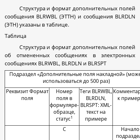
Структура и формат дополнительных полей
сообщения
BLRWBL
(ЭТТН) и сообщения
BLRDLN
(ЭТН) указаны в таблице.
Таблица
Структура и формат дополнительных полей
об отмененных сообщениях в электронных
сообщениях
BLRWBL
,
BLRDLN
и
BLRSPT
Подраздел «Дополнительные поля накладной» (мож
использоваться до 500 раз)
Реквизит Формат
Номер
Теги
BLRWBL
,
Коммента
поля
поля в
BLRDLN
,
к пример
формуляре-
BLRSPT
:
XML
-
образце,
текст на
1
статус
примере
С
Начало
подразде