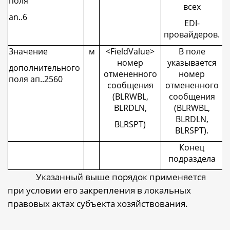
поля
всех
an..6
EDI
-
провайдеров.
Значение
м
<
FieldValue
>
В поле
номер
указывается
дополнительного
отмененного
номер
поля ап..2560
сообщения
отмененного
(
BLRWBL
,
сообщения
BLRDLN
,
(
BLRWBL
,
BLRDLN
,
BLRSPT)
BLRSPT
).
Конец
подраздела
Указанный выше порядок применяется
при условии его закрепления в локальных
правовых актах субъекта хозяйствования.