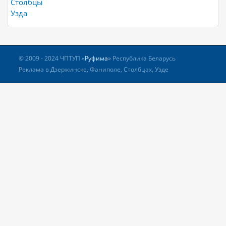
Столбцы
Узда
© 2009 - 2024 ЧПТУП «
Руфима
» Республика Беларусь
Реклама в Дзержинске, Фаниполе, Столбцах, Узде