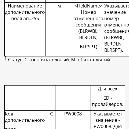
Наименование
м
<
FieldName
>
Указывает
дополнительного
Номер
значени
поля ап..255
отмененного
номер
сообщения
отмененно
(
BLRWBL
,
сообщени
BLRDLN
,
(
BLRWBL
,
BLRDLN
,
BLRSPT)
BLRSPT
).
1
Статус: С - необязательный; М- обязательный.
Для всех
EDI-
провайдеров.
Код
С
PW0008
Указывается
дополнительного
значение -
PW
0008. Для