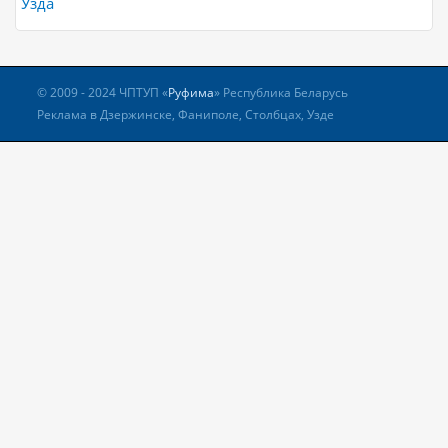
Узда
© 2009 - 2024 ЧПТУП «
Руфима
» Республика Беларусь
Реклама в Дзержинске, Фаниполе, Столбцах, Узде