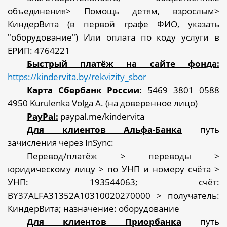
объединения> Помощь детям, взрослым>
КиндерВита (в первой графе ФИО, указать
"оборудование") Или оплата по коду услуги в
ЕРИП: 4764221
Быстрый платёж на сайте фонда:
https://kindervita.by/rekvizity_sbor
Карта Сбербанк России:
5469 3801 0588
4950 Kurulenka Volga А. (на доверенное лицо)
PayPal:
paypal.me/kindervita
Для клиентов Альфа-Банка
путь
зачисления через InSync:
Перевод/платёж > переводы >
юридическому лицу > по УНП и номеру счёта >
УНП: 193544063; счёт:
BY37ALFA31352A10310020270000 > получатель:
КиндерВита; назначение: оборудование
Для клиентов Приорбанка
путь