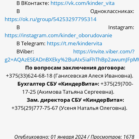
В ВКонтакте:
https://vk.com/kinder_vita
В Одноклассниках:
https://ok.ru/group/54253297795314
В
Instagram:
https://instagram.com/kinder_oborudovanie
В
Telegram:
https://t.me/kindervita
В
Viber:
https://invite.viber.com/?
g2=AQAzESEADnBXEky%2BuAIx5iaFhThBp2awumJFp
По вопросам заключения договора:
+375(33)624-68-18 (Ганисевская Алеся Ивановна).
Бухгалтер СБУ «КиндерВита»:
+375(29)700-
17-25 (Акимова Татьяна Сергеевна).
Зам. директора СБУ «КиндерВита»:
+375(29)777-75-67 (Усеня Наталья Олеговна).
Опубликовано: 01 января 2024 /
Просмотров: 1678