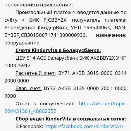
пополнения в приложении:
Произвольный платёж > вводятся данные по
счёту > БИК PJCBBY2X, получатель платежа:
Учреждение КиндерВита, УНП 193544063, IBAN:
BY35PJCB30150671741000000933, назначение:
оборудование
Cчета Kindervita в Беларусбанке:
ЦБУ 514 АСБ Беларусбанк БИК AKBBBY2Х УНП
100325912
Расчетный счет:
BY71 AKBB 3015 0000 0344
2000 0000
Благ. счет:
BY72 AKBB 3135 0000 2001 0000
0000
Отчёт о поступлениях:
https://vk.com/topic-
204431301_48602352
Сбор ведёт KinderVita в социальных сетях:
В
Facebook:
https://facebook.com/KinderVita1/