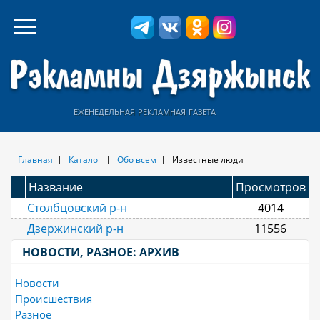
еженедельная рекламная газета
Главная
Каталог
Обо всем
Известные люди
Название
Просмотров
Столбцовский р-н
4014
Дзержинский р-н
11556
НОВОСТИ, РАЗНОЕ: АРХИВ
Новости
Происшествия
Разное