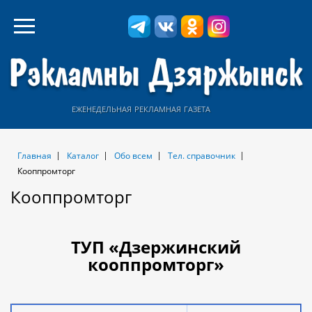
еженедельная рекламная газета
Главная
Каталог
Обо всем
Тел. справочник
Кооппромторг
Кооппромторг
ТУП «Дзержинский
кооппромторг»