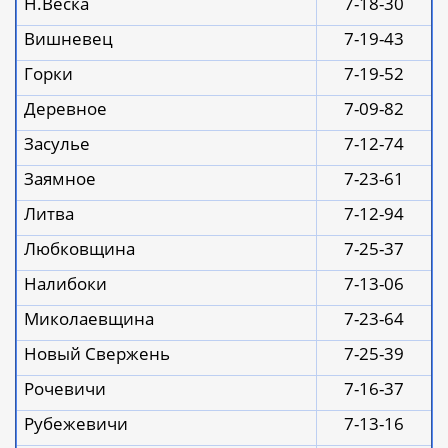
Н.Веска
7-
18
-
30
Вишневец
7-
19
-
43
Горки
7-
19
-
52
Деревное
7-
09
-
82
Засулье
7-
12
-
74
Заямное
7-
23
-
61
Литва
7-12-94
Любковщина
7-
25
-
37
Налибоки
7-
13
-
06
Миколаевщина
7-
23
-
64
Новый Свержень
7-
25
-
39
Рочевичи
7-
16
-
37
Рубежевичи
7-
13
-
16