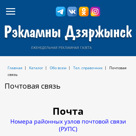
еженедельная рекламная газета
Главная
Каталог
Обо всем
Тел. справочник
Почтовая
связь
Почтовая связь
Почта
Номера
районных узлов почтовой связи
(РУПС)