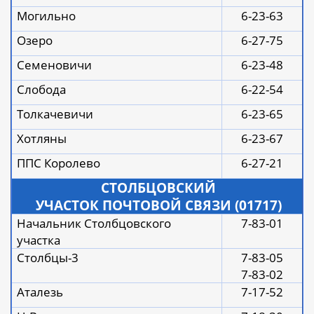
Могильно
6-23-63
Озеро
6-27-75
Семеновичи
6-23-48
Слобода
6-22-54
Толкачевичи
6-23-65
Хотляны
6-23-67
ППС Королево
6-27-21
СТОЛБЦОВСКИЙ
УЧАСТОК ПОЧТОВОЙ СВЯЗИ (01717)
Начальник Столбцовского
7-83-01
участка
Столбцы-3
7-83-05
7-83-02
Аталезь
7-17-52