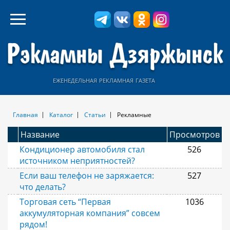
еженедельная рекламная газета
Главная
Каталог
Статьи
Рекламные
Название
Просмотров
Кондиционер автомобиля стал
526
источником неприятностей?
Если ваш телефон не заряжается:
527
что делать?
Торговая сеть “Первая
1036
аккумуляторная компания” совсем
рядом!