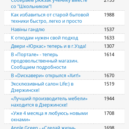
Собираем рюкзак ученику вместе
2155
со "Школьником"!
Как избавиться от старой бытовой
1988
техники быстро, легко и просто
Навіны гандлю
1537
К отходам нужен свой подход
1633
Двери «Юркас» теперь и в г.Узда!
1307
В «Портале» - теперь
1614
продовольственный магазин.
Сообщаем подробности
В «Dискавери» открылся «Хит!»
1670
Эксклюзивный салон Life:) в
1519
Дзержинске!
«Лучший производитель мебели»
1944
находится в Дзержинске!
«Уже 4 месяца я любуюсь новыми
1708
окнами»
Apple Green - «Сделай жизнь
1698